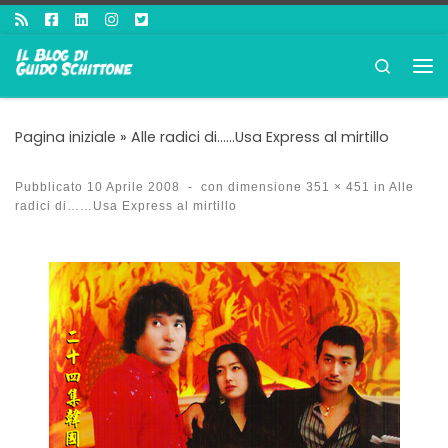
Passa al contenuto
Search
Me
Pagina iniziale
»
Alle radici di……Usa Express al mirtillo
Pubblicato
10 Aprile 2008
-
con dimensione
351 × 451
in
Alle
radici di……Usa Express al mirtillo
Navigazione immagini