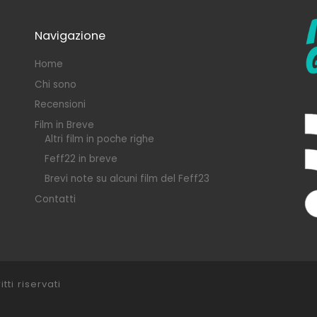
Navigazione
Home
Chi sono
Recensioni
Film in Breve
Altri film in poche righe
Feff22 in breve
Brevi note su alcuni film del Feff23
Contatti
itti riservati