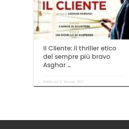
uguale al passato. È il primo segnale, potente
e forte, che Asghar Farhadi lancia agli
spettatori del suo The Salesman, in italiano Il
Cliente, per specificare subito e senza indugi
[…]
Il Cliente: il thriller etico
del sempre più bravo
Asghar …
Pubblicato
11 Gennaio 2017