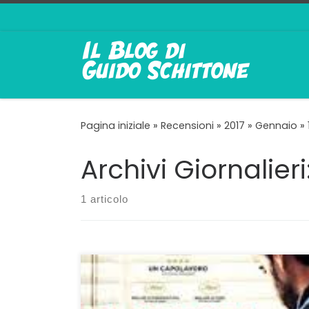
Passa al contenuto
Pagina iniziale
»
Recensioni
»
2017
»
Gennaio
»
Archivi Giornalieri
1 articolo
Tremano le fondamenta; si aprono crepe nei
muri. La gente del palazzo fugge verso un
domani che irrimediabilmente non sarà