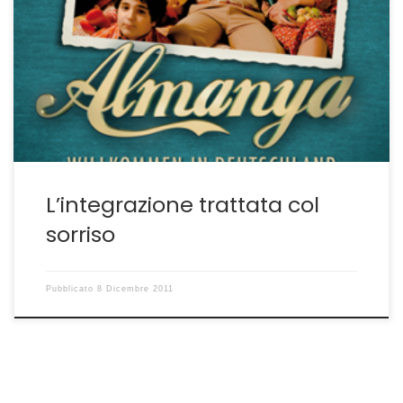
Germania proseguono la riscoperta delle radici
proponendo ogni anno film interessanti, a volte anche
ironici e divertenti. E’il caso dell’ultimo arrivato
<< Almanya, la mia famiglia va in Germania>> della
regista Yasemin Samdereli, tedesca-turca, che in
questi giorni sta ottenendo un buon successo di […]
L’integrazione trattata col
sorriso
Pubblicato
8 Dicembre 2011