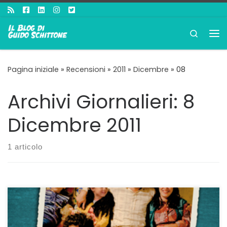
Passa al contenuto
Search
Me
Pagina iniziale
»
Recensioni
»
2011
»
Dicembre
»
08
Archivi Giornalieri:
8
Dicembre 2011
1 articolo
Le seconde e terze generazioni turche che vivono in